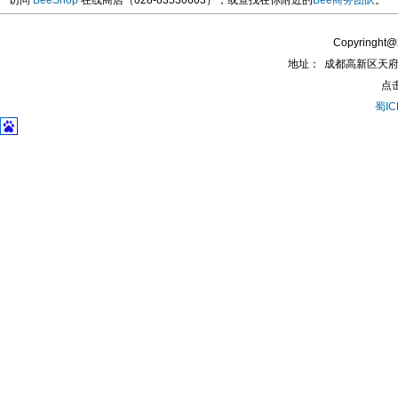
访问
BeeShop
在线商店（028-83530603），或查找在你附近的
Bee商务团队
。
Copyringh
地址：
成都高新区天府
点
蜀IC