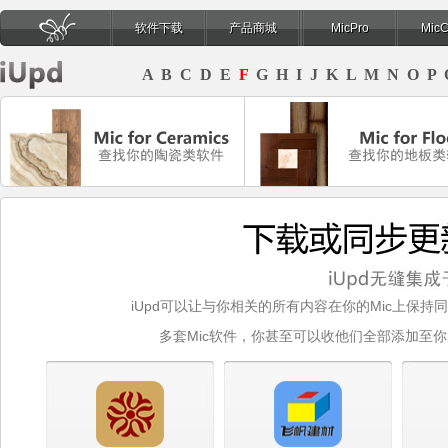
软件下载
产品商城
MicPro
Mic
页
A
B
C
D
E
F
G
H
I
J
K
L
M
N
O
P
iUpd可以让与你相关的所有内容在你的Mic上保持
多套Mic软件，你甚至可以收他们全部添加至你的B