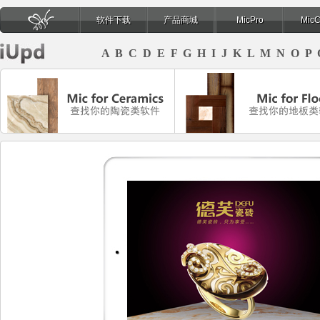
软件下载
产品商城
MicPro
Mic
页
A
B
C
D
E
F
G
H
I
J
K
L
M
N
O
P