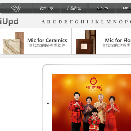
软件下载
产品商城
MicPro
Mic
页
A
B
C
D
E
F
G
H
I
J
K
L
M
N
O
P