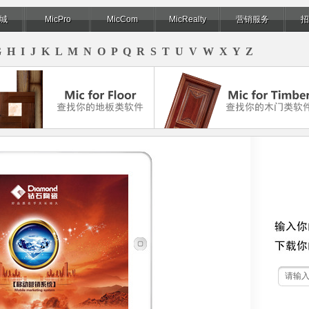
城
MicPro
MicCom
MicRealty
营销服务
招
G
H
I
J
K
L
M
N
O
P
Q
R
S
T
U
V
W
X
Y
Z