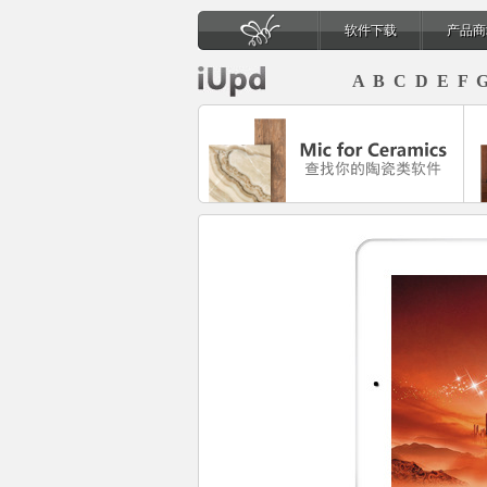
软件下载
产品商
页
A
B
C
D
E
F