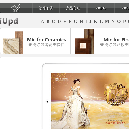
软件下载
产品商城
MicPro
Mic
页
A
B
C
D
E
F
G
H
I
J
K
L
M
N
O
P