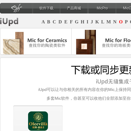
软件下载
产品商城
MicPro
Mic
页
A
B
C
D
E
F
G
H
I
J
K
L
M
N
O
P
iUpd可以让与你相关的所有内容在你的Mic上保持
多套Mic软件，你甚至可以收他们全部添加至你的B