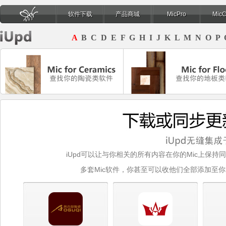
软件下载
产品商城
MicPro
Mic
页
A
B
C
D
E
F
G
H
I
J
K
L
M
N
O
P
iUpd可以让与你相关的所有内容在你的Mic上保持
多套Mic软件，你甚至可以收他们全部添加至你的B