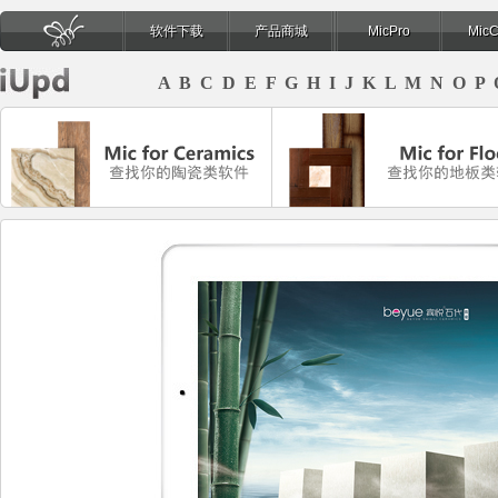
软件下载
产品商城
MicPro
Mic
页
A
B
C
D
E
F
G
H
I
J
K
L
M
N
O
P